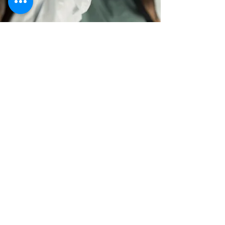
Klinik Dr. Hartog
Klinik am Park
Praxis Hartog | Störmer | Beyer
Praxis Hartog | Störmer |
Klinik Dr. Hartog | Klinik
Beyer
am Park
Kiskerstraße 15
Kiskerstraße 15
33615 Bielefeld
33615 Bielefeld