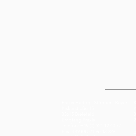
Klinik Dr
Klinik a
Praxis Hartog | 
Praxis Hartog | Störmer | Beyer
K
Kiskerstraße 15
K
33615 Bielefeld
3
Empfang Praxis
2
Telefon: +49 (0) 521 12 40 77
T
Fax: +49 (0) 521 96 43 229
i