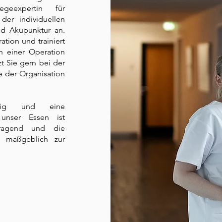
geexpertin für
der individuellen
nd Akupunktur an.
tion und trainiert
h einer Operation
zt Sie gern bei der
 der Organisation
htig und eine
unser Essen ist
rragend und die
s maßgeblich zur