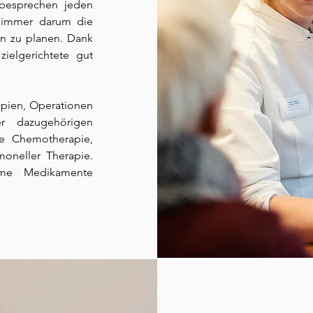
 besprechen jeden
ei immer darum die
on zu planen. Dank
ielgerichtete gut
apien, Operationen
r dazugehörigen
ie Chemotherapie,
moneller Therapie.
ame Medikamente