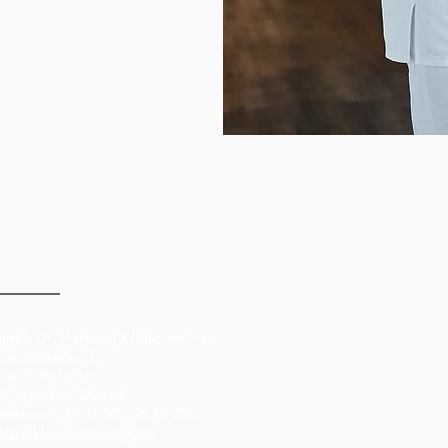
. Hartog
m Park
Störmer | Beyer
linik Dr. Hartog | Klinik am Park
iskerstraße 15
3615 Bielefeld
4-Stunden-Dienst
elefon: +49 (0) 521 96 43 228
nfo@klinikdrhartog.de