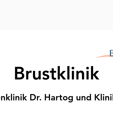
g
Klinik am Park
Gemeinschaftspraxis
Impressum /
Brus
tklinik
nklinik Dr. Hartog und Klin