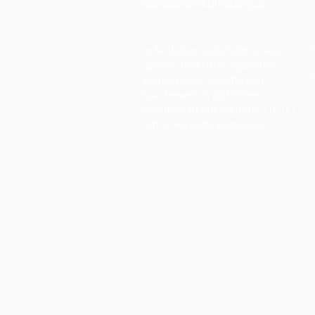
praxis@klinikdrhartog.de
In Notfällen außerhalb unserer
K
Sprech- und Öffnungszeiten
kontaktieren Sie bitte den
bundesweiten ärztlichen
Bereitschaftsdienst unter 116 117
(ohne Vorwahl, kostenlos).