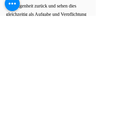
Vergangenheit zurück und sehen dies
gleichzeitig als Aufgabe und Verpflichtung
Ihnen als Patientin auch in Zukunft ein
hohes Maß an Sicherheit durch
Fachkompetenz, Professionalität und
individueller Betreuung zu bieten. Lernen
Sie uns kennen und folgen uns auf den
folgenden Seiten durch unsere Kliniken.
Klinik Dr. Hartog
Klinik am Park
Praxis Hartog | Störmer | Beyer
Praxis Hartog | Störmer |
Klinik Dr. Hartog | Klinik
Beyer
am Park
Kiskerstraße 15
Kiskerstraße 15